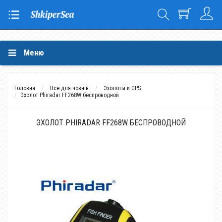
Меню
Головна
Все для човнів
Эхолоты и GPS
Эхолот Phiradar FF268W беспроводной
ЭХОЛОТ PHIRADAR FF268W БЕСПРОВОДНОЙ