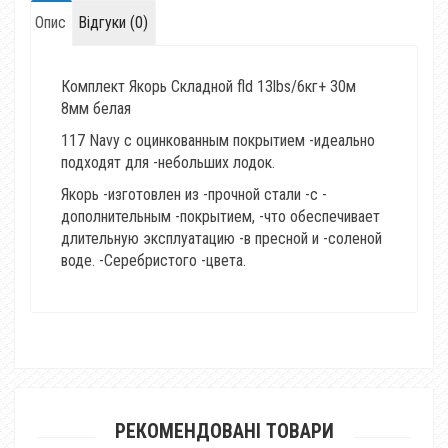
Опис
Відгуки (0)
Комплект Якорь Складной fld 13lbs/6кг+ 30м
8мм белая
117 Navy c оцинкованным покрытием -
идеально
подходят для
-небольших лодок.
Якорь -
изготовлен из
-
прочной стали
-
с
-
дополнительным -
покрытием,
-что обеспечивает
длительную эксплуатацию -
в пресной и
-
соленой
воде.
-Серебристого -
цвета
.
РЕКОМЕНДОВАНІ ТОВАРИ