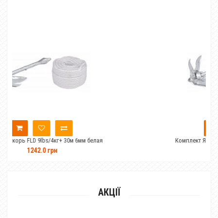
г+ 30м 6мм белая
Комплект Якорь FLD 7lbs/3кг+ 30м 6м
1058.0 грн
АКЦІЇ