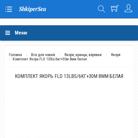
Меню
Головна
Все для човнів
Якоря, кранцы, веревки
Якоря
Комплект Якорь FLD 13lbs/6кг+30м 8мм белая
КОМПЛЕКТ ЯКОРЬ FLD 13LBS/6КГ+30М 8ММ БЕЛАЯ