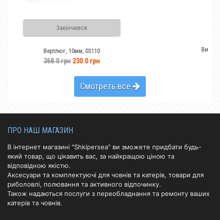
нчився
Винт Yamaha 60-85 HP (13-1/2x15-k
10мм, 03110
4865.7 грн
3509.8 
н
230.0 грн
Смотреть все
ПРО НАШ МАГАЗИН
В інтернет магазині "Shkipersea" ви зможете придбати будь-
який товар, що цікавить вас, за найкращою ціною та
відповідною якістю.
Аксесуари та комплектуючі для човнів та катерів, товари для
риболовлі, полювання та активного відпочинку.
Також надаються послуги з переобладнання та ремонту ваших
катерів та човнів.