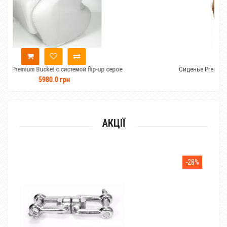
темой flip-up серое
Сиденье Premium Bucket с системой flip-
н
6440.0 грн
АКЦІЇ
-28%