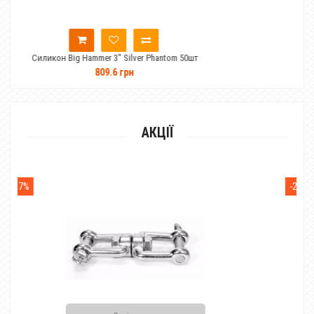
ammer 3" Silver Phantom 50шт
Силикон Big Hammer 3" M
809.6 грн
809.6 
АКЦІЇ
-28%