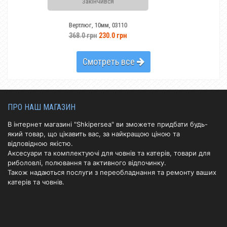
Закінчився
Винт Yamaha 60-85 H
Вертлюг, 10мм, 03110
4865.7
368.0 грн
230.0 грн
Смотреть все
ПРО НАШ МАГАЗИН
В інтернет магазині "Shkipersea" ви зможете придбати будь-
який товар, що цікавить вас, за найкращою ціною та
відповідною якістю.
Аксесуари та комплектуючі для човнів та катерів, товари для
риболовлі, полювання та активного відпочинку.
Також надаються послуги з переобладнання та ремонту ваших
катерів та човнів.