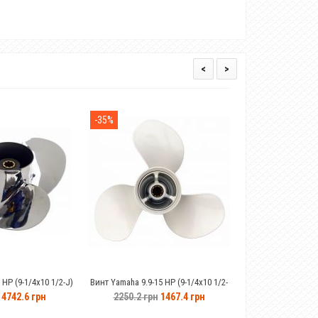
<
>
-35%
-14%
Закінчився
Винт Yamaha 9.9-15 HP (9-1/4x10 1/2-
Гелевый аккумулятор 90Ah Fisher 12B
J)63V-45945-00-EL
2250.2 грн
1467.4 грн
8602.0 грн
7360.0 грн