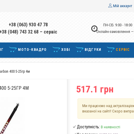
Мій аккаунт
+38 (063) 930 47 78
ПН-СБ: 9:00 - 18:00
+38 (048) 743 32 68 – сервіс
• Онлайн-замовлення —
НГ
МОТО-КВАДРО
ХОБІ
ВІДГУКИ
СЕРВІС
rbon 400 5-25гр 4м
517.1 грн
00 5-25ГР 4М
Ми працюємо над актуалізацією
вказаної на сайті! Скоро випр
Доступність:
В наявності