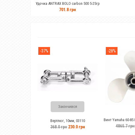
Удочка ANTRAX BOLO carbon 500 5-25гр
4м
701.8 грн
-37%
-28%
Закінчився
Винт Yamaha 60-85 HP (13-1/2x15-k)6E5-
Вертлюг, 10мм, 03110
45947-00-EL
4865.7 грн
3509.8 грн
368.0 грн
230.0 грн