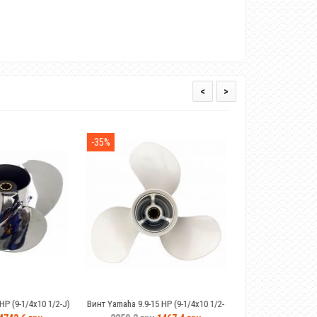
<
>
-35%
-14%
Закінчився
)
Винт Yamaha 9.9-15 HP (9-1/4x10 1/2-
Гелевый аккумулятор 90Ah Fisher 12
J)63V-45945-00-EL