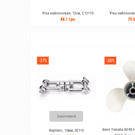
Утка нейлоновая, 13см, C12110
Утка нейлонова
48.1 грн
70.8
-37%
-28%
Закінчився
Винт Yamaha 60-85 HP (13-1/2x15-k)6E5
Вертлюг, 10мм, 03110
45947-00-EL