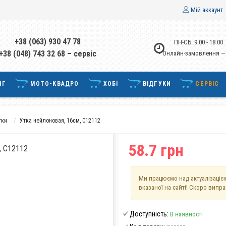
Мій аккаунт
+38 (063) 930 47 78
ПН-СБ: 9:00 - 18:00
+38 (048) 743 32 68 – сервіс
• Онлайн-замовлення —
НГ
МОТО-КВАДРО
ХОБІ
ВІДГУКИ
СЕРВІС
тки
Утка нейлоновая, 16см, C12112
58.7 грн
 C12112
Ми працюємо над актуалізацією
вказаної на сайті! Скоро випр
Доступність:
В наявності