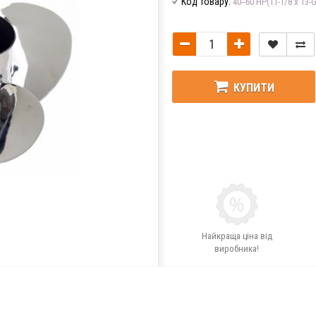
Код товару:
40--60 HP(11-1/8 x 13-G
КУПИТИ
Найкраща ціна від
виробника!