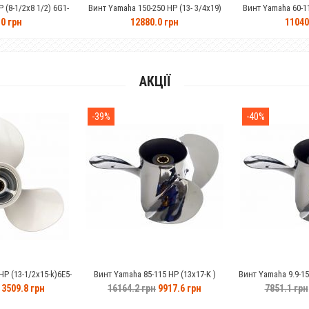
Винт Yamaha 150-250 HP (13- 3/4x19)
Винт Yamaha 60-115 HP (13-3/4x15-F)
нержавейка 6G5-45974-03-98
нержавейка 688-45978-60-98
12880.0 грн
11040.0 грн
АКЦІЇ
-39%
-40%
E5-
Винт Yamaha 85-115 HP (13x17-K )
Винт Yamaha 9.9-15 HP (9-1/4x10 1/2
нержавейка 688-45930-02-98
нержавейка 683-45943-00-EL
16164.2 грн
9917.6 грн
7851.1 грн
4742.6 грн