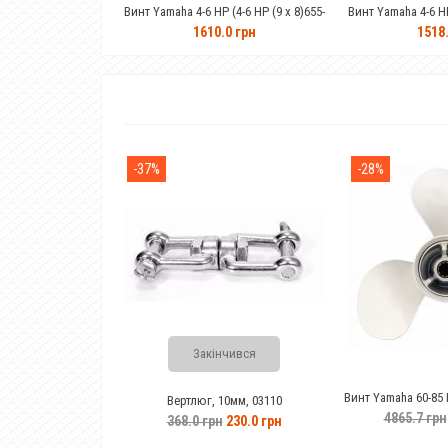
Винт Yamaha 4-6 HP (4-6 HP (9 x 8)655-
Винт Yamaha 4-6 HP (8-1/2x8 1/2) 6G1-
45943-00-EL
45941-00-EL
1610.0 грн
1518.0 грн
-37%
-28%
Закінчився
Винт Yamaha 60-85 HP (13-1/2x15-k)6
Вертлюг, 10мм, 03110
45947-00-EL
4865.7 грн
3509.8 грн
368.0 грн
230.0 грн