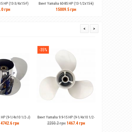
Винт Yamaha 60-85 HP (13-1/2x15-k)
Винт Yamaha 85-115 HP (13x17-K )
нержавейка 6E5-45947-00-EL
нержавейка 688-45930-02-98
15009.5 грн
16164.2 грн
9917.6 грн
<
>
-35%
-14%
Закінчився
-J)
Винт Yamaha 9.9-15 HP (9-1/4x10 1/2-
Гелевый аккумулятор 90Ah Fisher 
J)63V-45945-00-EL
2250.2 грн
1467.4 грн
8602.0 грн
7360.0 грн