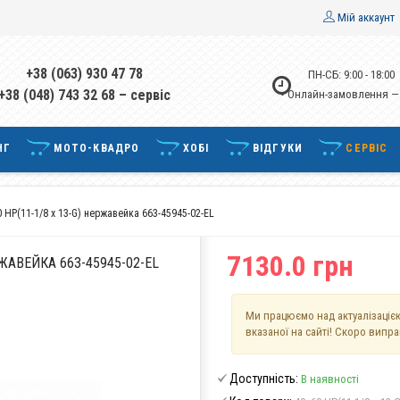
Мій аккаунт
+38 (063) 930 47 78
ПН-СБ: 9:00 - 18:00
+38 (048) 743 32 68 – сервіс
• Онлайн-замовлення —
НГ
МОТО-КВАДРО
ХОБІ
ВІДГУКИ
СЕРВІС
 HP(11-1/8 x 13-G) нержавейка 663-45945-02-EL
7130.0 грн
РЖАВЕЙКА 663-45945-02-EL
Ми працюємо над актуалізацією
вказаної на сайті! Скоро випр
Доступність:
В наявності