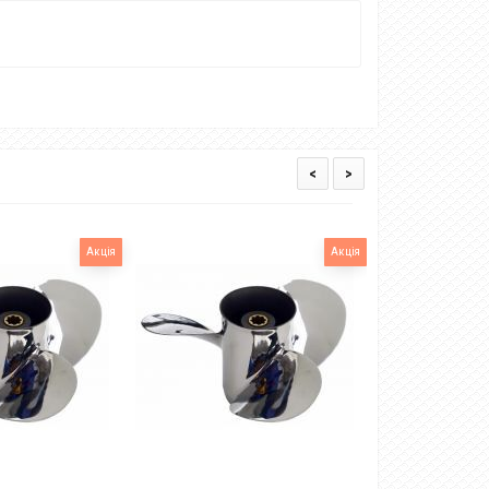
<
>
Акція
Акція