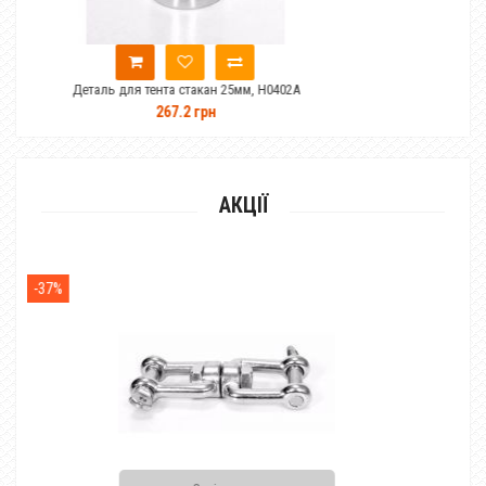
тента стакан 25мм, H0402A
Деталь для тент
267.2 грн
279.3 
АКЦІЇ
-28%