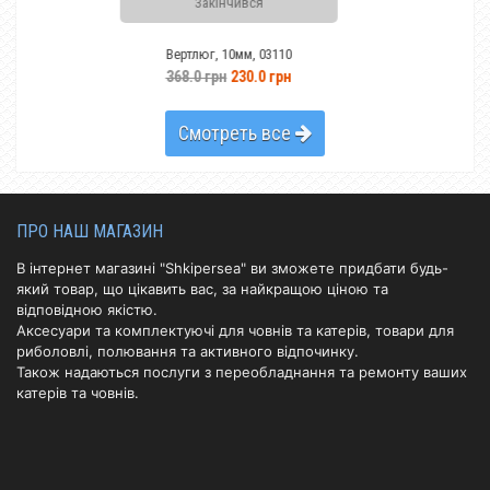
Закінчився
Винт Yamaha 60-8
Вертлюг, 10мм, 03110
48
368.0 грн
230.0 грн
Смотреть все
ПРО НАШ МАГАЗИН
В інтернет магазині "Shkipersea" ви зможете придбати будь-
який товар, що цікавить вас, за найкращою ціною та
відповідною якістю.
Аксесуари та комплектуючі для човнів та катерів, товари для
риболовлі, полювання та активного відпочинку.
Також надаються послуги з переобладнання та ремонту ваших
катерів та човнів.