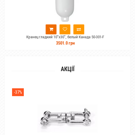
анец гладкий 10"x30", белый Канада 50-301-F
Кранец глад
3501.0 грн
АКЦІЇ
-37%
-28%