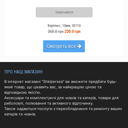
Закінчився
Ви
Вертлюг, 10мм, 03110
368.0 грн
230.0 грн
Смотреть все
ПРО НАШ МАГАЗИН
В інтернет магазині "Shkipersea" ви зможете придбати будь-
який товар, що цікавить вас, за найкращою ціною та
відповідною якістю.
Аксесуари та комплектуючі для човнів та катерів, товари для
риболовлі, полювання та активного відпочинку.
Також надаються послуги з переобладнання та ремонту ваших
катерів та човнів.