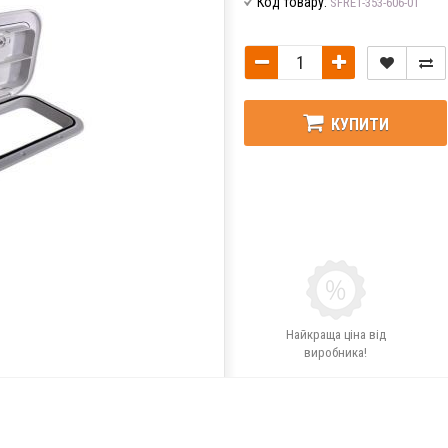
Код товару:
SFRE1-353-606-01
КУПИТИ
Найкраща ціна від
виробника!