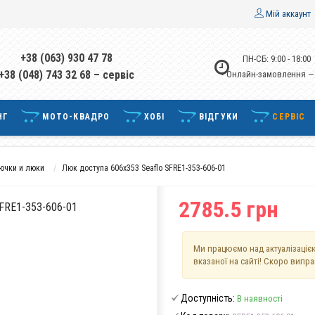
Мій аккаунт
+38 (063) 930 47 78
ПН-СБ: 9:00 - 18:00
+38 (048) 743 32 68 – сервіс
• Онлайн-замовлення —
НГ
МОТО-КВАДРО
ХОБІ
ВІДГУКИ
СЕРВІС
ючки и люки
Люк доступа 606x353 Seaflo SFRE1-353-606-01
2785.5 грн
RE1-353-606-01
Ми працюємо над актуалізацією
вказаної на сайті! Скоро випр
Доступність:
В наявності