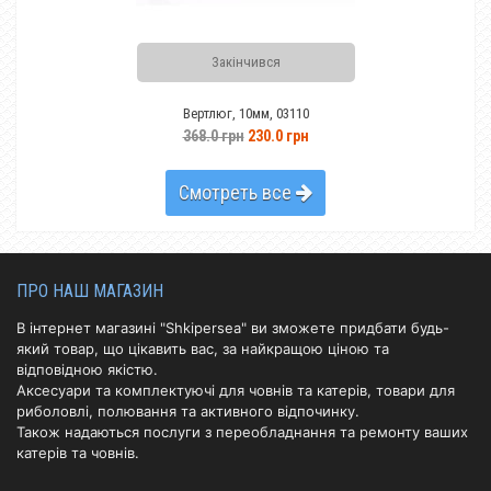
Закінчився
Ви
Вертлюг, 10мм, 03110
368.0 грн
230.0 грн
Смотреть все
ПРО НАШ МАГАЗИН
В інтернет магазині "Shkipersea" ви зможете придбати будь-
який товар, що цікавить вас, за найкращою ціною та
відповідною якістю.
Аксесуари та комплектуючі для човнів та катерів, товари для
риболовлі, полювання та активного відпочинку.
Також надаються послуги з переобладнання та ремонту ваших
катерів та човнів.