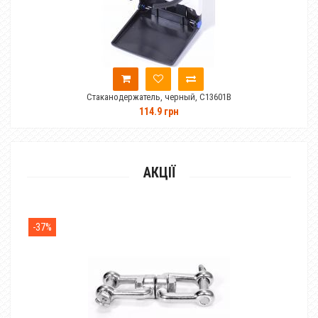
Стаканодержатель, черный, C13601B
С
114.9 грн
АКЦІЇ
-37%
-28%